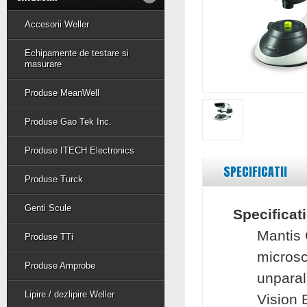
Accesorii Weller
Echipamente de testare si
masurare
Produse MeanWell
Produse Gao Tek Inc.
Produse ITECH Electronics
SPECIFICATII
Produse Turck
Genti Scule
Specificat
Mantis 
Produse TTi
microsc
Produse Amprobe
unparal
Lipire / dezlipire Weller
Vision 