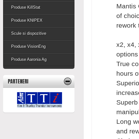
Mantis 
Produse KillStat
of choi
Produse KNIPEX
rework 
Scule si dispozitive
x2, x4,
Produse VisionEng
options
Produse Aaronia Ag
True co
hours o
PARTENERI
Superio
increas
Superb 
manipul
Long wo
and re