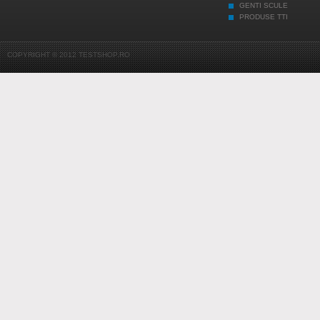
GENTI SCULE
PRODUSE TTI
COPYRIGHT © 2012 TESTSHOP.RO