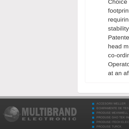
Choice 
footprin
requiri
stabilit
Patente
head m
co-ordin
Operato
at an af
ACCESORII WELLER
ECHIPAMENTE DE TES
PRODUSE MEANWELL
PRODUSE GAO TEK IN
PRODUSE ITECH ELE
PRODUSE TURCK