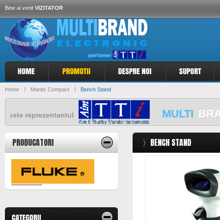
Bine ai venit
VIZITATOR
Home
〉
Mantis Compact
〉
Bench Stand
MULTI
BRA
este reprezentantul
PRODUCATORI
〉BENCH STAND
este reprezentantul