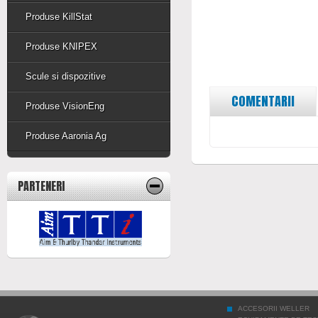
Produse KillStat
Produse KNIPEX
Scule si dispozitive
COMENTARII
Produse VisionEng
Produse Aaronia Ag
PARTENERI
ACCESORII WELLER