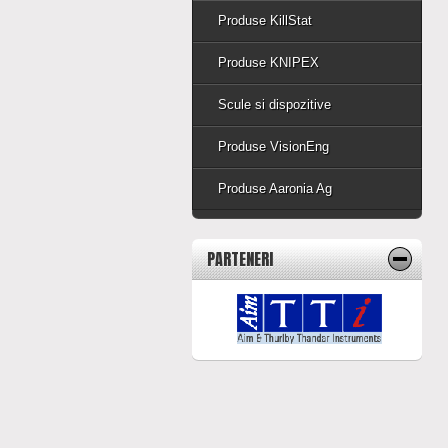
Produse KillStat
Produse KNIPEX
Scule si dispozitive
Produse VisionEng
Produse Aaronia Ag
PARTENERI