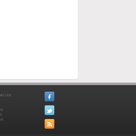
 WELLER
VE
NG
AG