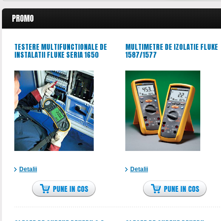
PROMO
TESTERE MULTIFUNCTIONALE DE
MULTIMETRE DE IZOLATIE FLUKE
INSTALATII FLUKE SERIA 1650
1587/1577
Detalii
Detalii