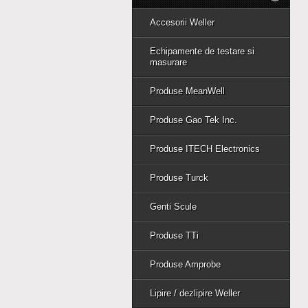
Accesorii Weller
Echipamente de testare si
masurare
Produse MeanWell
Produse Gao Tek Inc.
Produse ITECH Electronics
Produse Turck
Genti Scule
Produse TTi
Produse Amprobe
Lipire / dezlipire Weller