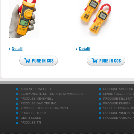
Detalii
Detalii
ACCESORII WELLER
PRODUSE AMPROBE
ECHIPAMENTE DE TESTARE SI MASURARE
LIPIRE / DEZLIPIRE
PRODUSE MEANWELL
PRODUSE KILLSTAT
PRODUSE GAO TEK INC.
PRODUSE KNIPEX
PRODUSE ITECH ELECTRONICS
SCULE SI DISPOZITI
PRODUSE TURCK
PRODUSE VISIONE
GENTI SCULE
PRODUSE AARONIA 
PRODUSE TTI