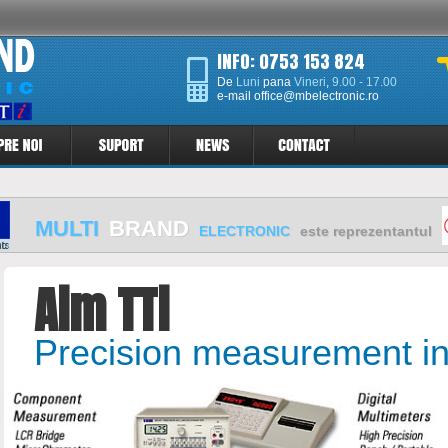
INFO: 0753 153 824
De
Luni
pana
Vineri
,
9.00 - 17.00
e-mail
office@mbelectronic.ro
MULTI
BRAND
ELECTRONIC
este reprezentantul
Aim TTi
Precision measurement i